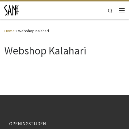
Ga naar inhoud
Search
Me
Home
»
Webshop Kalahari
Webshop Kalahari
OPENINGSTIJDEN